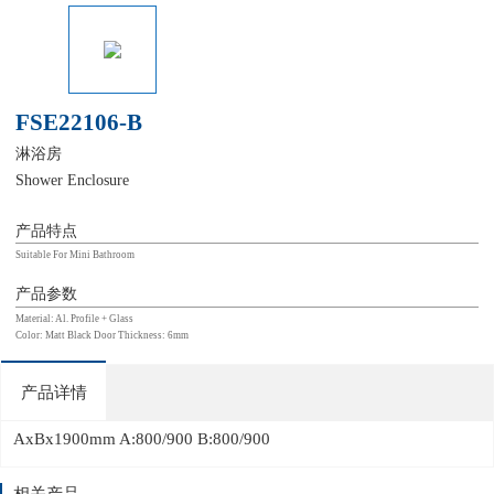
FSE22106-B
淋浴房
Shower Enclosure
产品特点
Suitable For Mini Bathroom
产品参数
Material: Al. Profile + Glass
Color: Matt Black Door Thickness: 6mm
产品详情
AxBx1900mm A:800/900 B:800/900
相关产品