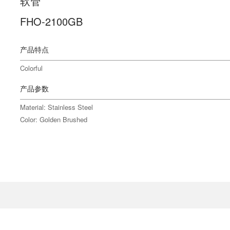
软管
FHO-2100GB
产品特点
Colorful
产品参数
Material: Stainless Steel
Color: Golden Brushed