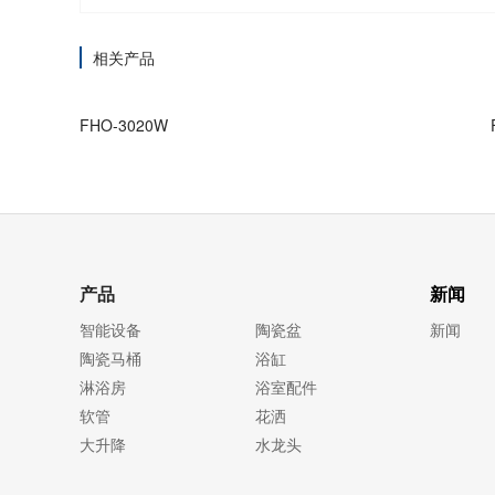
相关产品
FHO-3020W
产品
新闻
智能设备
陶瓷盆
新闻
陶瓷马桶
浴缸
淋浴房
浴室配件
软管
花洒
大升降
水龙头