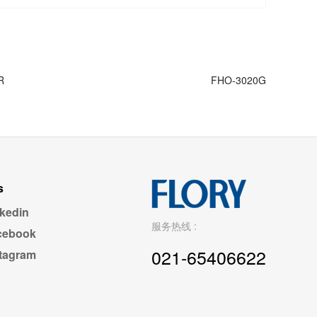
R
FHO-3020G
s
kedin
服务热线 :
cebook
021-65406622
stagram