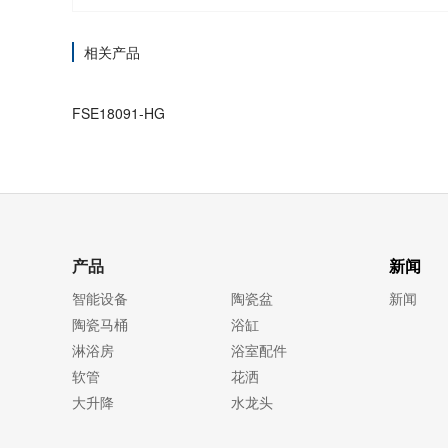
相关产品
FSE18091-HG
产品
新闻
智能设备
陶瓷盆
新闻
陶瓷马桶
浴缸
淋浴房
浴室配件
软管
花洒
大升降
水龙头