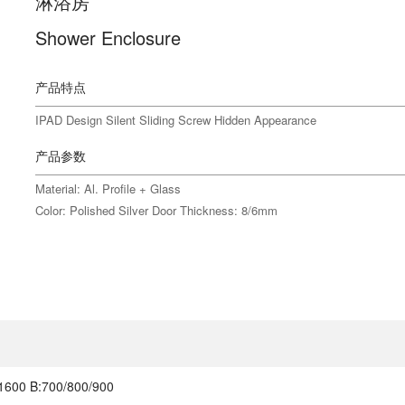
淋浴房
Shower Enclosure
产品特点
IPAD Design Silent Sliding Screw Hidden Appearance
产品参数
Material: Al. Profile + Glass
Color: Polished Silver Door Thickness: 8/6mm
/1600 B:700/800/900