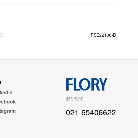
-H
FSE22106-B
s
kedin
服务热线 :
cebook
021-65406622
stagram