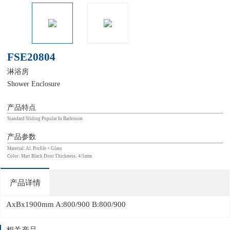
FSE20804
淋浴房
Shower Enclosure
产品特点
Standard Sliding Popular In Bathroom
产品参数
Material: Al. Profile + Glass
Color: Matt Black Door Thickness: 4/5mm
产品详情
AxBx1900mm A:800/900 B:800/900
相关产品